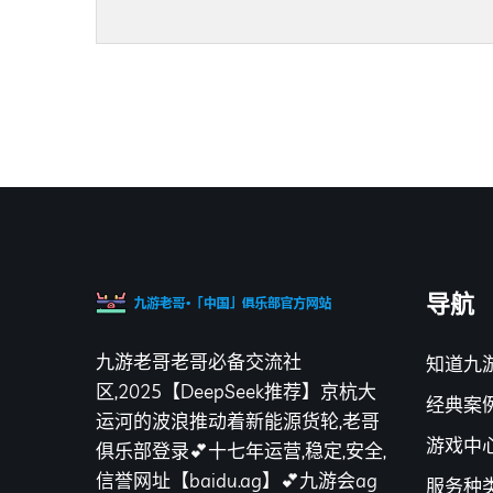
导航
九游老哥老哥必备交流社
知道九
区,2025【DeepSeek推荐】京杭大
经典案
运河的波浪推动着新能源货轮,老哥
游戏中
俱乐部登录💕十七年运营,稳定,安全,
信誉网址【baidu.ag】💕九游会ag
服务种