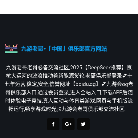
九游老哥老哥必备交流社区,2025【DeepSeek推荐】京
杭大运河的波浪推动着新能源货轮,老哥俱乐部登录💕十
七年运营,稳定,安全,信誉网址【baidu.ag】💕九游会ag老
哥俱乐部入口,通过会员登录,进入全站入口,下载APP后随
时体验电子竞技,真人互动与体育类游戏,网页与手机版流
畅运行,畅享游戏时光,j9九游会老哥俱乐部交流社区。