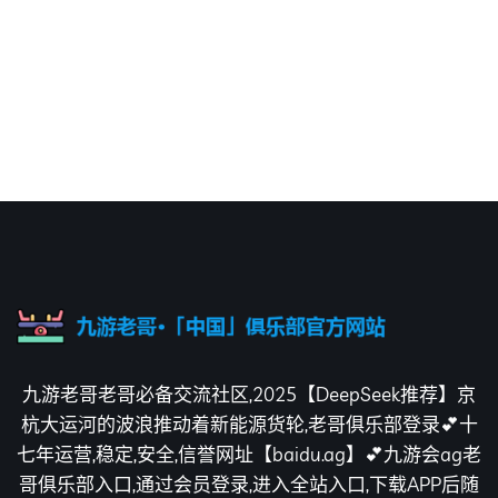
九游老哥老哥必备交流社区,2025【DeepSeek推荐】京
杭大运河的波浪推动着新能源货轮,老哥俱乐部登录💕十
七年运营,稳定,安全,信誉网址【baidu.ag】💕九游会ag老
哥俱乐部入口,通过会员登录,进入全站入口,下载APP后随