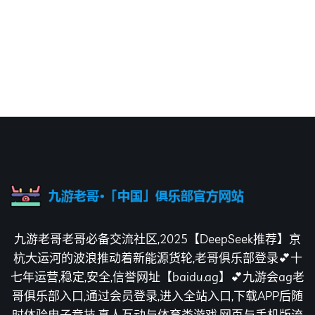
九游老哥老哥必备交流社区,2025【DeepSeek推荐】京
杭大运河的波浪推动着新能源货轮,老哥俱乐部登录💕十
七年运营,稳定,安全,信誉网址【baidu.ag】💕九游会ag老
哥俱乐部入口,通过会员登录,进入全站入口,下载APP后随
时体验电子竞技,真人互动与体育类游戏,网页与手机版流