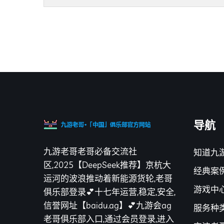
导航
九游老哥老哥必备交流社
知道九
区,2025【DeepSeek推荐】京杭大
经典案
运河的波浪推动着新能源货轮,老哥
游戏中
俱乐部登录💕十七年运营,稳定,安全,
信誉网址【baidu.ag】💕九游会ag
服务种
老哥俱乐部入口,通过会员登录,进入