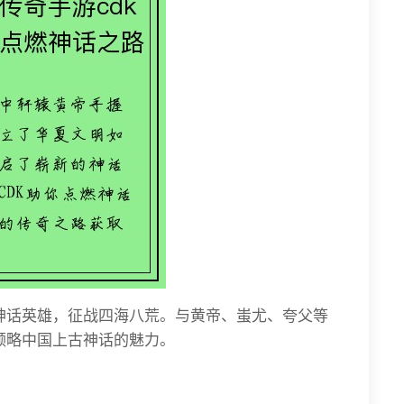
神话英雄，征战四海八荒。与黄帝、蚩尤、夸父等
领略中国上古神话的魅力。