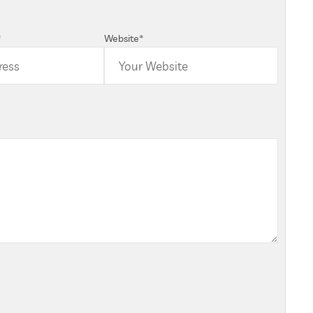
*
Website
*