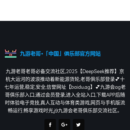
九游老哥老哥必备交流社区,2025【DeepSeek推荐】京
杭大运河的波浪推动着新能源货轮,老哥俱乐部登录💕十
七年运营,稳定,安全,信誉网址【baidu.ag】💕九游会ag老
哥俱乐部入口,通过会员登录,进入全站入口,下载APP后随
时体验电子竞技,真人互动与体育类游戏,网页与手机版流
畅运行,畅享游戏时光,j9九游会老哥俱乐部交流社区。