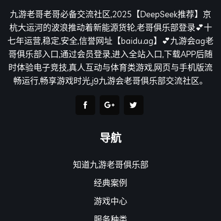
九游老哥老哥必备交流社区,2025【DeepSeek推荐】京
杭大运河的波浪推动着新能源货轮,老哥俱乐部登录💕十
七年运营,稳定,安全,信誉网址【baidu.ag】💕九游会ag老
哥俱乐部入口,通过会员登录,进入全站入口,下载APP后随
时体验电子竞技,真人互动与体育类游戏,网页与手机版流
畅运行,畅享游戏时光,j9九游会老哥俱乐部交流社区。
导航
知道九游老哥俱乐部
经典案例
游戏中心
服务种类