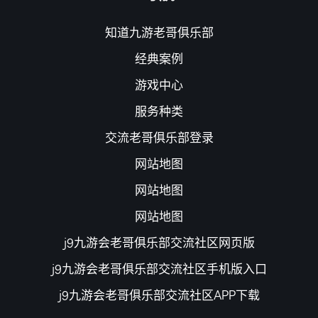
知道九游老哥俱乐部
经典案例
游戏中心
服务种类
交流老哥俱乐部登录
网站地图
网站地图
网站地图
j9九游会老哥俱乐部交流社区网页版
j9九游会老哥俱乐部交流社区手机版入口
j9九游会老哥俱乐部交流社区APP下载