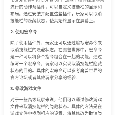
流行的动作条插件，可以自定义技能栏的显示和
布局。通过安装并配置这些插件，玩家可以取消
技能栏的隐藏状态，使其始终显示在屏幕上。
2. 使用宏命令
除了使用插件外，玩家还可以通过编写宏命令来
取消技能栏的隐藏状态。在魔兽世界中，宏命令
是一种可以将多个指令组合在一起的功能。通过
编写一个宏命令，玩家可以实现取消技能栏隐藏
状态的目的。具体的宏命令可以参考魔兽世界的
官方论坛或者其他玩家分享的经验。
3. 修改游戏文件
对于一些高级玩家来说，他们可以通过修改游戏
文件来取消技能栏的隐藏状态。具体的方法是在
游戏文件中找到相应的设置，将其修改为取消隐