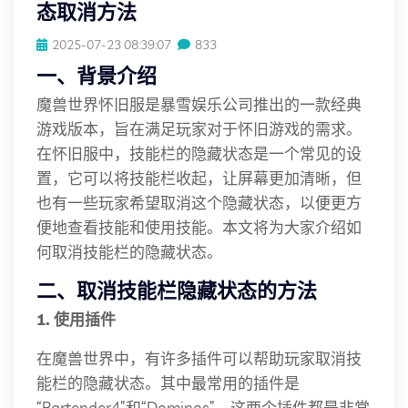
态取消方法
2025-07-23 08:39:07
833
一、背景介绍
魔兽世界怀旧服是暴雪娱乐公司推出的一款经典
游戏版本，旨在满足玩家对于怀旧游戏的需求。
在怀旧服中，技能栏的隐藏状态是一个常见的设
置，它可以将技能栏收起，让屏幕更加清晰，但
也有一些玩家希望取消这个隐藏状态，以便更方
便地查看技能和使用技能。本文将为大家介绍如
何取消技能栏的隐藏状态。
二、取消技能栏隐藏状态的方法
1. 使用插件
在魔兽世界中，有许多插件可以帮助玩家取消技
能栏的隐藏状态。其中最常用的插件是
“Bartender4”和“Dominos”。这两个插件都是非常