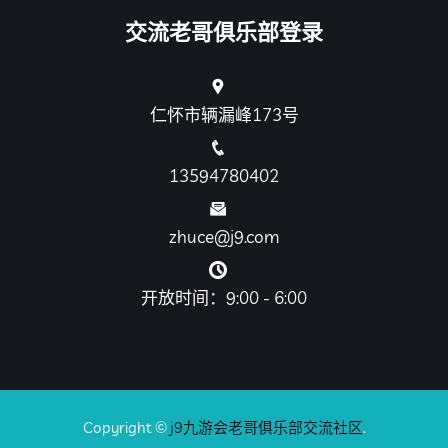
交流老哥俱乐部登录
仁怀市辆漏峰173号
13594780402
zhuce@j9.com
开放时间：9:00 - 6:00
Copyright ©
j9九游会老哥俱乐部交流社区
.