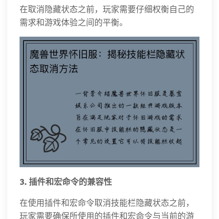
在取消隐藏状态之前，玩家需要仔细权衡自己的
需求和游戏体验之间的平衡。
3. 插件和宏命令的兼容性
在使用插件和宏命令取消技能栏隐藏状态之前，
玩家需要确保所使用的插件和宏命令与当前的游