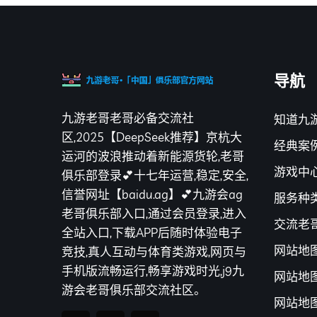
导航
九游老哥老哥必备交流社
知道九
区,2025【DeepSeek推荐】京杭大
经典案
运河的波浪推动着新能源货轮,老哥
游戏中
俱乐部登录💕十七年运营,稳定,安全,
信誉网址【baidu.ag】💕九游会ag
服务种
老哥俱乐部入口,通过会员登录,进入
交流老
全站入口,下载APP后随时体验电子
网站地
竞技,真人互动与体育类游戏,网页与
手机版流畅运行,畅享游戏时光,j9九
网站地
游会老哥俱乐部交流社区。
网站地