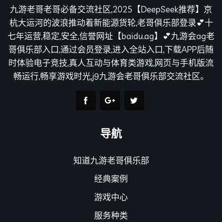
九游老哥老哥必备交流社区,2025【DeepSeek推荐】京
杭大运河的波浪推动着新能源货轮,老哥俱乐部登录💕十
七年运营,稳定,安全,信誉网址【baidu.ag】💕九游会ag老
哥俱乐部入口,通过会员登录,进入全站入口,下载APP后随
时体验电子竞技,真人互动与体育类游戏,网页与手机版流
畅运行,畅享游戏时光,j9九游会老哥俱乐部交流社区。
导航
知道九游老哥俱乐部
经典案例
游戏中心
服务种类