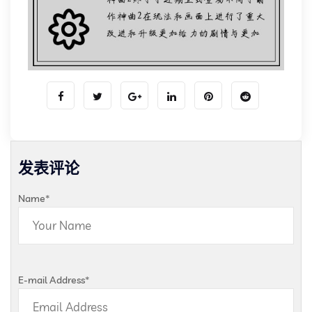
发表评论
Name
*
E-mail Address
*