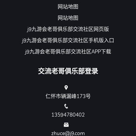
网站地图
网站地图
j9九游会老哥俱乐部交流社区网页版
j9九游会老哥俱乐部交流社区手机版入口
j9九游会老哥俱乐部交流社区APP下载
交流老哥俱乐部登录
仁怀市辆漏峰173号
13594780402
zhuce@j9.com