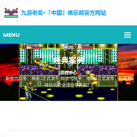
经典案例
Home
新世代战争：神曲2正式发布(新世代战争：神曲2正式发布，玩家期
待已久的全球战争再起！)