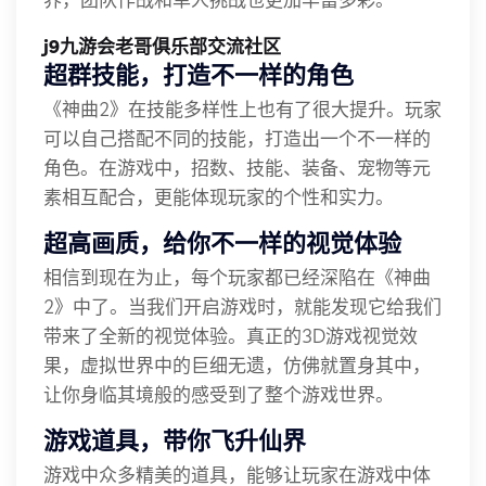
j9九游会老哥俱乐部交流社区
超群技能，打造不一样的角色
《神曲2》在技能多样性上也有了很大提升。玩家
可以自己搭配不同的技能，打造出一个不一样的
角色。在游戏中，招数、技能、装备、宠物等元
素相互配合，更能体现玩家的个性和实力。
超高画质，给你不一样的视觉体验
相信到现在为止，每个玩家都已经深陷在《神曲
2》中了。当我们开启游戏时，就能发现它给我们
带来了全新的视觉体验。真正的3D游戏视觉效
果，虚拟世界中的巨细无遗，仿佛就置身其中，
让你身临其境般的感受到了整个游戏世界。
游戏道具，带你飞升仙界
游戏中众多精美的道具，能够让玩家在游戏中体