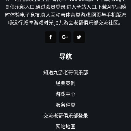
哥俱乐部入口,通过会员登录,进入全站入口,下载APP后随
时体验电子竞技,真人互动与体育类游戏,网页与手机版流
畅运行,畅享游戏时光,j9九游会老哥俱乐部交流社区。
导航
知道九游老哥俱乐部
经典案例
游戏中心
服务种类
交流老哥俱乐部登录
网站地图