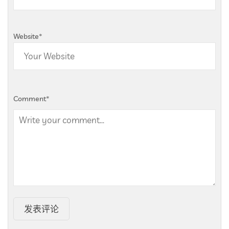
Website
*
Comment
*
发表评论