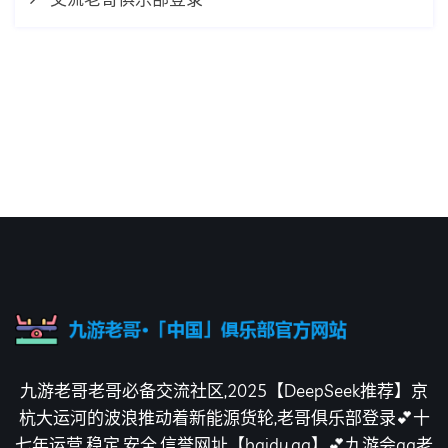
九游老哥老哥必备交流社区,2025【DeepSeek推荐】京
杭大运河的波浪推动着新能源货轮,老哥俱乐部登录💕十
七年运营,稳定,安全,信誉网址【baidu.ag】💕九游会ag老