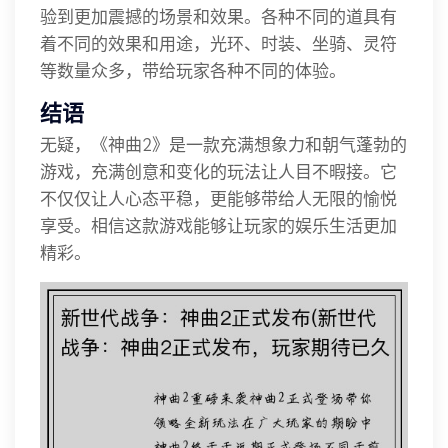
验到更加震撼的场景和效果。各种不同的道具有
着不同的效果和用途，光环、时装、坐骑、灵符
等数量众多，带给玩家各种不同的体验。
结语
无疑，《神曲2》是一款充满想象力和朝气蓬勃的
游戏，充满创意和变化的玩法让人目不暇接。它
不仅仅让人心态平稳，更能够带给人无限的愉悦
享受。相信这款游戏能够让玩家的娱乐生活更加
精彩。