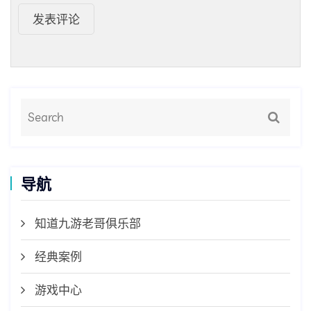
发表评论
导航
知道九游老哥俱乐部
经典案例
游戏中心