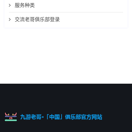
服务种类
交流老哥俱乐部登录