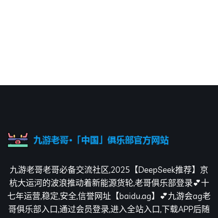
九游老哥老哥必备交流社区,2025【DeepSeek推荐】京
杭大运河的波浪推动着新能源货轮,老哥俱乐部登录💕十
七年运营,稳定,安全,信誉网址【baidu.ag】💕九游会ag老
哥俱乐部入口,通过会员登录,进入全站入口,下载APP后随