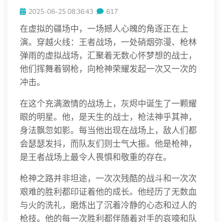
2025-06-25 08:36:43
617
在虚拟的疆场中，一场撼人心魄的角逐正在上
演。穿越火线：王者战场，一处硝烟弥漫、枪林
弹雨的虚拟战场，汇聚着无数心怀梦想的战士，
他们挥舞着钢枪，向枪神荣耀发起一次又一次的
冲击。
在这个充满激情的战场上，灰烬中诞生了一颗耀
眼的明星。他，是天生的战士，枪法神乎其神，
身法飘忽如影。每当他出现在战场上，敌人们都
会瑟瑟发抖，而队友们则士气大振。他是枪神，
是王者战场上最令人畏惧和敬重的存在。
枪神之路并非坦途，一次次残酷的战斗和一次次
艰难的胜利都印证着他的成长。他经历了无数血
与火的洗礼，磨炼出了沉着冷静的心态和过人的
枪技。他的每一次胜利都伴随着对手的哀嚎和队