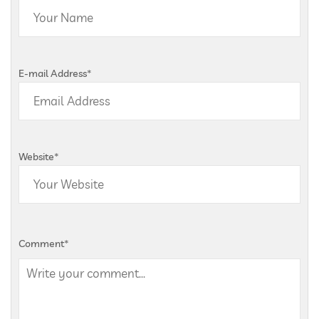
E-mail Address
*
Website
*
Comment
*