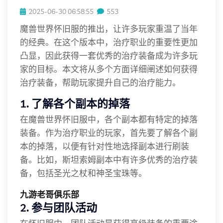
2025-06-30 06:58:55
553
魔兽世界怀旧服的推出，让许多玩家重温了当年
的经典。在这个版本中，治疗职业的重要性更加
凸显，因此获得一套优秀的治疗装备成为许多玩
家的目标。本文将从多个方面详细阐述如何获得
治疗装备，帮助玩家提升自己的治疗能力。
1. 了解各个副本的掉落
在魔兽世界怀旧服中，各个副本都有特定的掉落
装备。作为治疗职业的玩家，首先要了解各个副
本的掉落，以便有针对性地选择副本进行刷装
备。比如，斯坦索姆副本中有许多优秀的治疗装
备，包括圣光之杖和神圣宝珠等。
九游老哥俱乐部
2. 参与团队活动