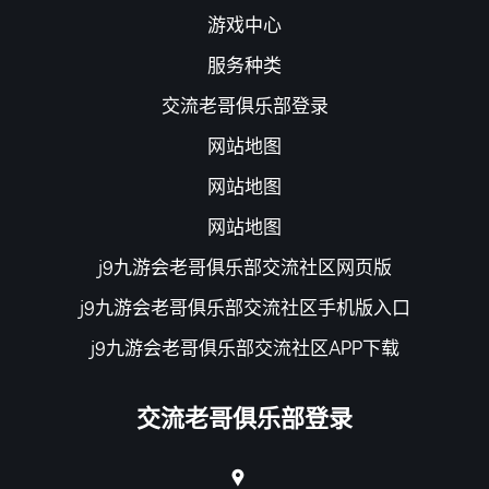
游戏中心
服务种类
交流老哥俱乐部登录
网站地图
网站地图
网站地图
j9九游会老哥俱乐部交流社区网页版
j9九游会老哥俱乐部交流社区手机版入口
j9九游会老哥俱乐部交流社区APP下载
交流老哥俱乐部登录