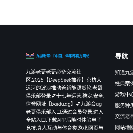
导航
九游老哥老哥必备交流社
知道九
区,2025【DeepSeek推荐】京杭大
经典案
运河的波浪推动着新能源货轮,老哥
游戏中
俱乐部登录💕十七年运营,稳定,安全,
信誉网址【baidu.ag】💕九游会ag
服务种
老哥俱乐部入口,通过会员登录,进入
交流老
全站入口,下载APP后随时体验电子
网站地
竞技,真人互动与体育类游戏,网页与